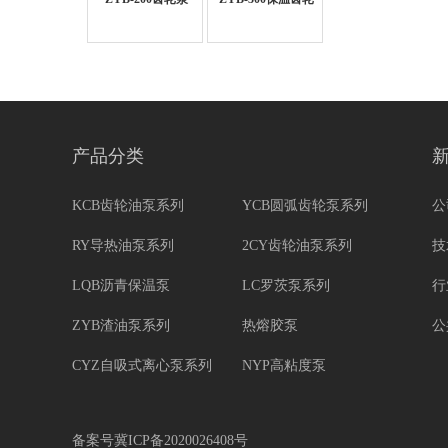
泵、渣油泵
产品分类
KCB齿轮油泵系列
YCB圆弧齿轮泵系列
公
RY导热油泵系列
2CY齿轮油泵系列
技
LQB沥青保温泵
LC罗茨泵系列
行
ZYB渣油泵系列
热熔胶泵
公
CYZ自吸式离心泵系列
NYP高粘度泵
备案号冀ICP备2020026408号