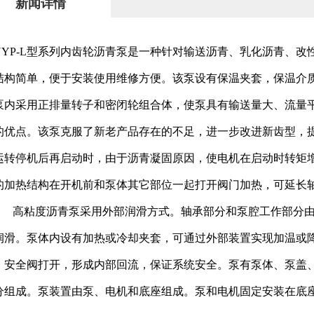
新闻详情
NYP-L型系列内齿轮沥青泵是一种针对输送沥青、乳化沥青、
结构简单，便于安装使用维修方便。该泵设有保温夹套，保温介质
泵内采用正排量转子和密闭轮组合体，使泵具有输送量大、流量
的优点。该泵克服了新老产品存在的不足，进一步改进新齿型，提
运转停机后再启动时，由于沥青凝固原因，使电机在启动时转矩
的加热结构在开机前和泵体其它部位一起打开阀门加热，可延长
高粘度沥青泵采用外部润滑方式。轴承部分和泵腔工作部分由
润滑。泵体内设有加热或冷却夹套，可通过外部装置实现加温或
，安全阀打开，形成内部回流，保证系统安全。泵有泵体、泵盖
分组成。泵装置由泵、电机和底座组成。泵和电机固定安装在底