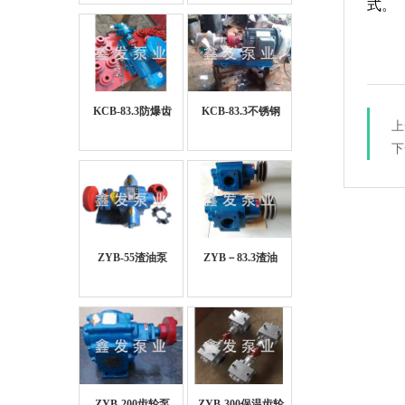
式。
KCB-83.3防爆齿
KCB-83.3不锈钢
上
轮泵
齿轮泵
下
ZYB-55渣油泵
ZYB－83.3渣油
泵、增压燃油泵
ZYB-200齿轮泵
ZYB-300保温齿轮