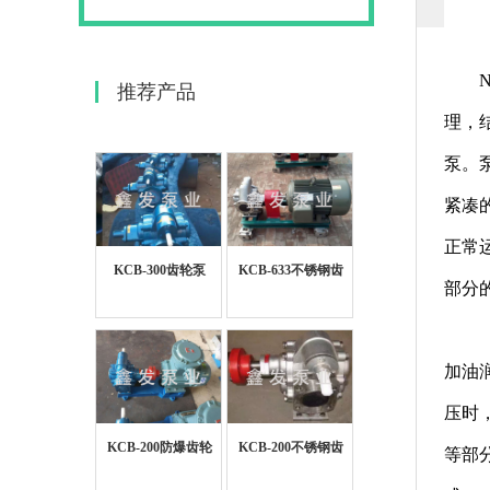
推荐产品
理，
泵。
紧凑
正常
KCB-300齿轮泵
KCB-633不锈钢齿
部分
轮泵
加油
压时
KCB-200防爆齿轮
KCB-200不锈钢齿
等部
泵
轮泵