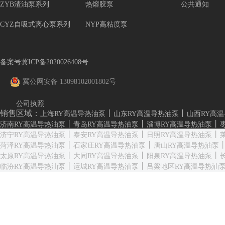
ZYB渣油泵系列
热熔胶泵
公共通知
CYZ自吸式离心泵系列
NYP高粘度泵
备案号冀ICP备2020026408号
冀公网安备 13098102001802号
公司执照
销售区域：
丨
丨
上海RY高温导热油泵
山东RY高温导热油泵
山西RY高
丨
丨
丨
济南RY高温导热油泵
青岛RY高温导热油泵
淄博RY高温导热油泵
丨
丨
丨
济宁RY高温导热油泵
泰安RY高温导热油泵
日照RY高温导热油泵
丨
丨
菏泽RY高温导热油泵
石家庄RY高温导热油泵
唐山RY高温导热油泵
丨
丨
丨
太原RY高温导热油泵
大同RY高温导热油泵
阳泉RY高温导热油泵
丨
丨
临汾RY高温导热油泵
运城RY高温导热油泵
吕梁地区RY高温导热油