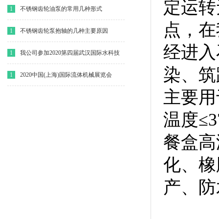
定运转
1
不锈钢齿轮油泵的常用几种形式
点，在
1
不锈钢齿轮泵抱轴的几种主要原因
经进入
1
我公司参加2020第四届武汉国际水科技
染、筑
博览会
1
2020中国(上海)国际流体机械展览会
主要用
温度≤
餐盒高
化、橡
产、防