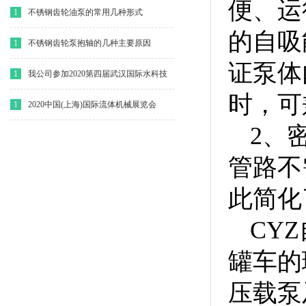
便、运
1
不锈钢齿轮油泵的常用几种形式
的自吸
1
不锈钢齿轮泵抱轴的几种主要原因
证泵体
1
我公司参加2020第四届武汉国际水科技
时，可
博览会
1
2020中国(上海)国际流体机械展览会
2、
管路不
此简化
CY
罐车的
压载泵