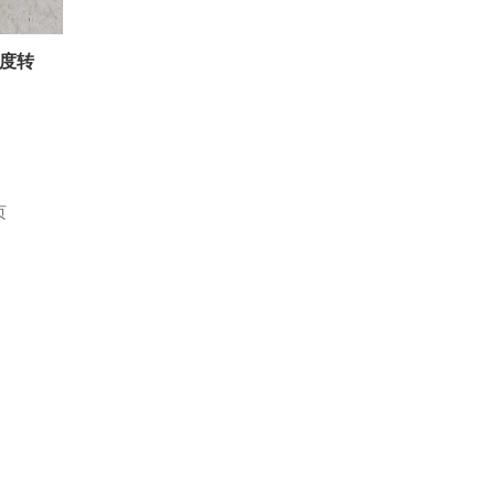
粘度转
页