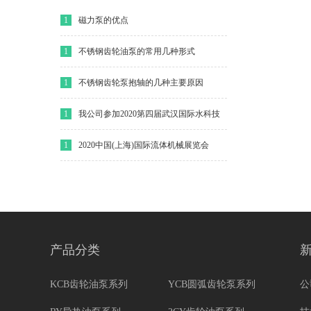
1
磁力泵的优点
1
不锈钢齿轮油泵的常用几种形式
1
不锈钢齿轮泵抱轴的几种主要原因
1
我公司参加2020第四届武汉国际水科技
博览会
1
2020中国(上海)国际流体机械展览会
产品分类
KCB齿轮油泵系列
YCB圆弧齿轮泵系列
公