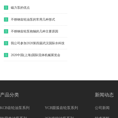
1
磁力泵的优点
1
不锈钢齿轮油泵的常用几种形式
1
不锈钢齿轮泵抱轴的几种主要原因
1
我公司参加2020第四届武汉国际水科技
博览会
1
2020中国(上海)国际流体机械展览会
产品分类
新闻动态
KCB齿轮油泵系列
YCB圆弧齿轮泵系列
公司新闻