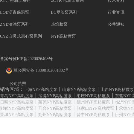
RY导热油泵系列
2CY齿轮油泵系列
技术资料
LQB沥青保温泵
LC罗茨泵系列
行业资讯
ZYB渣油泵系列
热熔胶泵
公共通知
CYZ自吸式离心泵系列
NYP高粘度泵
备案号冀ICP备2020026408号
冀公网安备 13098102001802号
公司执照
销售区域：
丨
丨
上海NYP高粘度泵
山东NYP高粘度泵
山西NYP高粘度泵
丨
丨
丨
青岛NYP高粘度泵
淄博NYP高粘度泵
枣庄NYP高粘度泵
东营NYP
丨
丨
丨
日照NYP高粘度泵
莱芜NYP高粘度泵
德州NYP高粘度泵
临沂NYP
丨
丨
丨
邯郸NYP高粘度泵
邢台NYP高粘度泵
张家口NYP高粘度泵
承德NY
丨
丨
丨
晋城NYP高粘度泵
朔州NYP高粘度泵
晋中NYP高粘度泵
忻州NYP