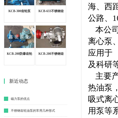
海、西
KCB-300齿轮泵
KCB-633不锈钢齿
公路、1
轮泵
本公
离心泵
应用于
KCB-200防爆齿轮
KCB-200不锈钢齿
泵
轮泵
及科研
主要产
新近动态
热油泵，
吸式离
·
磁力泵的优点
用泵等系
·
不锈钢齿轮油泵的常用几种形式