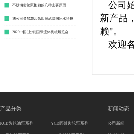
公司
·
不锈钢齿轮泵抱轴的几种主要原因
新产品
·
我公司参加2020第四届武汉国际水科技
赖"。
博览会
·
2020中国(上海)国际流体机械展览会
欢迎
产品分类
新闻动态
KCB齿轮油泵系列
YCB圆弧齿轮泵系列
公司新闻