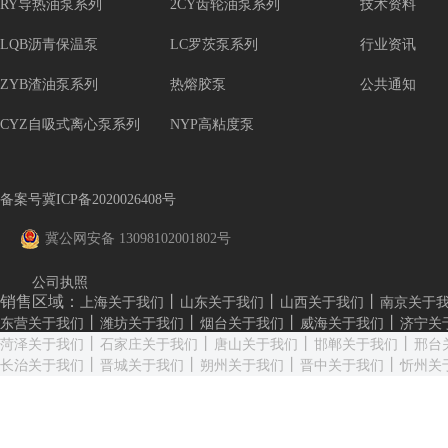
RY导热油泵系列
2CY齿轮油泵系列
技术资料
LQB沥青保温泵
LC罗茨泵系列
行业资讯
ZYB渣油泵系列
热熔胶泵
公共通知
CYZ自吸式离心泵系列
NYP高粘度泵
备案号冀ICP备2020026408号
冀公网安备 13098102001802号
公司执照
销售区域：
丨
丨
丨
上海关于我们
山东关于我们
山西关于我们
南京关于
丨
丨
丨
丨
东营关于我们
潍坊关于我们
烟台关于我们
威海关于我们
济宁关
丨
丨
丨
丨
菏泽关于我们
石家庄关于我们
唐山关于我们
邯郸关于我们
邢台
丨
丨
丨
丨
长治关于我们
晋城关于我们
朔州关于我们
晋中关于我们
忻州关