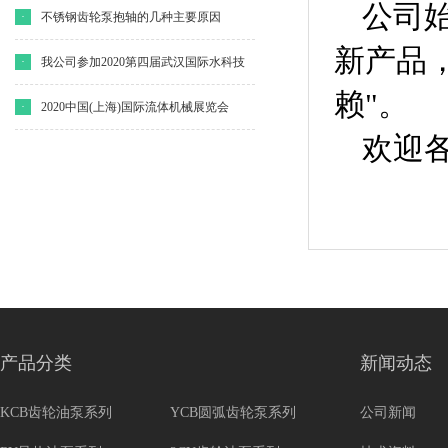
公司
·
不锈钢齿轮泵抱轴的几种主要原因
新产品
·
我公司参加2020第四届武汉国际水科技
赖"。
博览会
·
2020中国(上海)国际流体机械展览会
欢迎
产品分类
新闻动态
KCB齿轮油泵系列
YCB圆弧齿轮泵系列
公司新闻