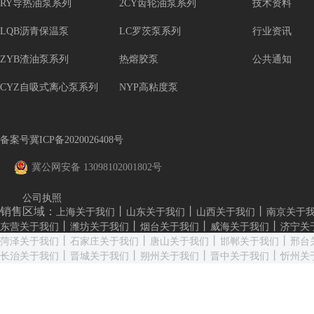
RY导热油泵系列
2CY齿轮油泵系列
技术资料
LQB沥青保温泵
LC罗茨泵系列
行业资讯
ZYB渣油泵系列
热熔胶泵
公共通知
CYZ自吸式离心泵系列
NYP高粘度泵
备案号冀ICP备2020026408号
冀公网安备 13098102001802号
公司执照
销售区域：
丨
丨
丨
上海关于我们
山东关于我们
山西关于我们
南京关于
丨
丨
丨
丨
东营关于我们
潍坊关于我们
烟台关于我们
威海关于我们
济宁关
丨
丨
丨
丨
菏泽关于我们
石家庄关于我们
唐山关于我们
邯郸关于我们
邢台
丨
丨
丨
丨
长治关于我们
晋城关于我们
朔州关于我们
晋中关于我们
忻州关