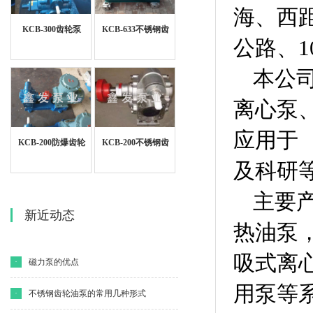
海、西
KCB-300齿轮泵
KCB-633不锈钢齿
公路、1
轮泵
本公
离心泵
应用于
KCB-200防爆齿轮
KCB-200不锈钢齿
泵
轮泵
及科研
主要产
新近动态
热油泵，
吸式离
·
磁力泵的优点
用泵等系
·
不锈钢齿轮油泵的常用几种形式