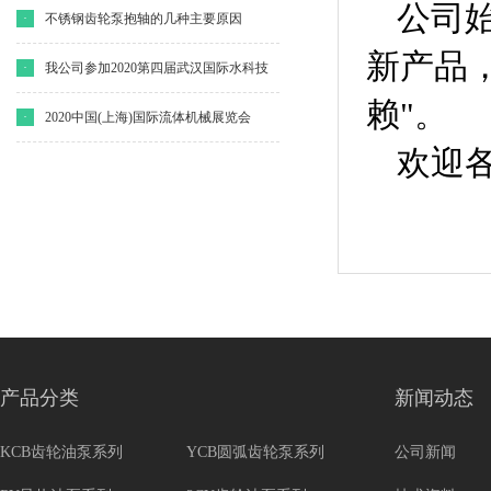
公司
·
不锈钢齿轮泵抱轴的几种主要原因
新产品
·
我公司参加2020第四届武汉国际水科技
赖"。
博览会
·
2020中国(上海)国际流体机械展览会
欢迎
产品分类
新闻动态
KCB齿轮油泵系列
YCB圆弧齿轮泵系列
公司新闻