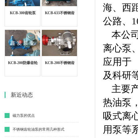
海、西
KCB-300齿轮泵
KCB-633不锈钢齿
公路、1
轮泵
本公
离心泵
应用于
KCB-200防爆齿轮
KCB-200不锈钢齿
泵
轮泵
及科研
主要产
新近动态
热油泵，
吸式离
·
磁力泵的优点
用泵等系
·
不锈钢齿轮油泵的常用几种形式