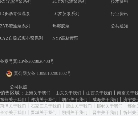
RY导热油泵系列
2CY齿轮油泵系列
技术资料
LQB沥青保温泵
LC罗茨泵系列
行业资讯
ZYB渣油泵系列
热熔胶泵
公共通知
CYZ自吸式离心泵系列
NYP高粘度泵
备案号冀ICP备2020026408号
冀公网安备 13098102001802号
公司执照
销售区域：
丨
丨
丨
上海关于我们
山东关于我们
山西关于我们
南京关于
丨
丨
丨
丨
东营关于我们
潍坊关于我们
烟台关于我们
威海关于我们
济宁关
丨
丨
丨
丨
菏泽关于我们
石家庄关于我们
唐山关于我们
邯郸关于我们
邢台
丨
丨
丨
丨
长治关于我们
晋城关于我们
朔州关于我们
晋中关于我们
忻州关