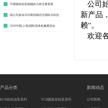
公司
·
不锈钢齿轮泵抱轴的几种主要原因
新产品
·
我公司参加2020第四届武汉国际水科技
赖"。
博览会
·
2020中国(上海)国际流体机械展览会
欢迎
产品分类
新闻动态
KCB齿轮油泵系列
YCB圆弧齿轮泵系列
公司新闻