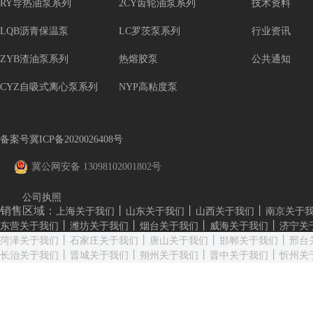
RY导热油泵系列
2CY齿轮油泵系列
技术资料
LQB沥青保温泵
LC罗茨泵系列
行业资讯
ZYB渣油泵系列
热熔胶泵
公共通知
CYZ自吸式离心泵系列
NYP高粘度泵
备案号冀ICP备2020026408号
冀公网安备 13098102001802号
公司执照
销售区域：
丨
丨
丨
上海关于我们
山东关于我们
山西关于我们
南京关于
丨
丨
丨
丨
东营关于我们
潍坊关于我们
烟台关于我们
威海关于我们
济宁关
丨
丨
丨
丨
菏泽关于我们
石家庄关于我们
唐山关于我们
邯郸关于我们
邢台
丨
丨
丨
丨
长治关于我们
晋城关于我们
朔州关于我们
晋中关于我们
忻州关