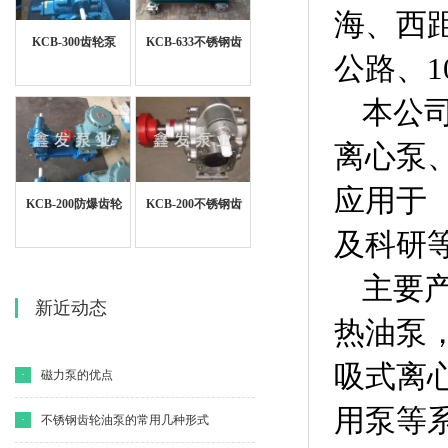
海、西
KCB-300齿轮泵
KCB-633不锈钢齿
公路、1
轮泵
本公
离心泵
应用于
KCB-200防爆齿轮
KCB-200不锈钢齿
泵
轮泵
及科研
主要产
新近动态
热油泵，
吸式离
·
磁力泵的优点
用泵等系
·
不锈钢齿轮油泵的常用几种形式