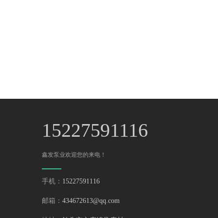
15227591116
鑫发泵业欢迎您的来电！
手机：
15227591116
邮箱：
434672613@qq.com