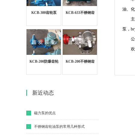
油、化
KCB-300齿轮泵
KCB-633不锈钢齿
主
轮泵
泵，b
公
欢
KCB-200防爆齿轮
KCB-200不锈钢齿
泵
轮泵
新近动态
·
磁力泵的优点
·
不锈钢齿轮油泵的常用几种形式