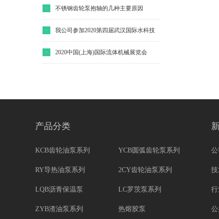
·
不锈钢齿轮泵抱轴的几种主要原因
·
我公司参加2020第四届武汉国际水科技
博览会
·
2020中国(上海)国际流体机械展览会
产品分类
KCB齿轮油泵系列
YCB圆弧齿轮泵系列
公
RY导热油泵系列
2CY齿轮油泵系列
技
LQB沥青保温泵
LC罗茨泵系列
行
ZYB渣油泵系列
热熔胶泵
公